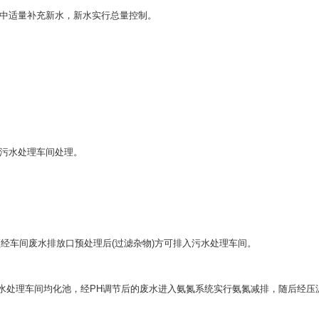
中适量补充新水，新水实行总量控制。
污水处理车间处理。
车间废水排放口预处理后(过滤杂物)方可排入污水处理车间。
水处理车间均化池，经PH调节后的废水进入氨氮系统实行氨氮减排，随后经压